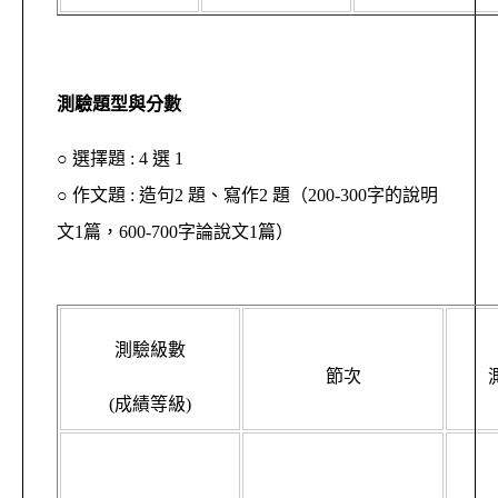
測驗題型與分數
○ 選擇題 : 4 選 1
○ 作文題 : 造句2 題、寫作2 題（200-300字的說明
文1篇，600-700字論說文1篇）
測驗級數
節次
(成績等級)