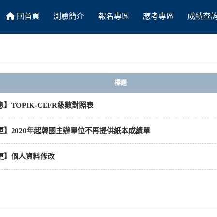
回首頁
測驗簡介
報名專區
應考專區
成績查
HOME
About
Register
Exam
Score
標題
】TOPIK-CEFR級數對照表
更】2020年起韓國主辦單位不再提供紙本成績單
更】個人資料修改