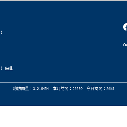
外）
C
內）
點此
總訪問量：31218454 本月訪問：26530 今日訪問：2685