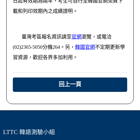
日起有效期為兩年，考生可自行至韓國官網免費下
載和列印效期內之成績證明。
臺灣考區報名資訊請至
官網
瀏覽，或電洽
(02)2365-5050分機264。另，
韓國官網
不定期更新學
習資源，歡迎各界多加利用。
回上一頁
LTTC 韓語測驗小組