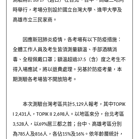
測驗將於10/17（週日）在台北、台中、高雄三地同
時舉行，考場分別設於國立台灣大學、逢甲大學及
高雄市立三民家商。
因應新冠肺炎疫情，各考場有以下防疫措施：
全體工作人員及考生皆須測量額溫、手部酒精消
毒、全程佩戴口罩；額溫超過37.5（含）度之考生不
得入場應試，將以退費處理。另基於防疫考量，本
期測驗各考場皆不開放陪考。
本次測驗台灣考區共計5,129人報考，其中TOPIK
I 2,431人，TOPIK II 2,698人。以地區來分，台北考區
3,528人，以69%居三都之首；台中、高雄考區分別
為785人及816人，各佔15%及16%。依年齡層統計，