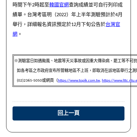
時間下午2時起至
韓國官網
查詢成績並可自行列印成
績單。台灣考區明（2022）年上半年測驗預計於4月
舉行，詳細報名資訊預定於12月下旬公告於
台灣官
網
。
※測驗當日如遇颱風、地震等天災事故或因重大傳染病、罷工等不可
如各考區之市政府宣布所管轄地區不上班，即取消在該地區舉行之測
(02)2365-5050或網頁（
https://www.topik.com.tw
,
https://www.lttc.ntu.
回上一頁