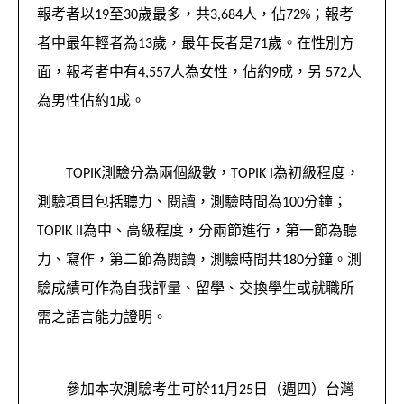
報考者以19至30歲最多，共3,684人，佔72%；報考
者中最年輕者為13歲，最年長者是71歲。在性別方
面，報考者中有4,557人為女性，佔約9成，另 572人
為男性佔約1成。
TOPIK測驗分為兩個級數，TOPIK I為初級程度，
測驗項目包括聽力、閱讀，測驗時間為100分鐘；
TOPIK II為中、高級程度，分兩節進行，第一節為聽
力、寫作，第二節為閱讀，測驗時間共180分鐘。測
驗成績可作為自我評量、留學、交換學生或就職所
需之語言能力證明。
參加本次測驗考生可於11月25日（週四）台灣